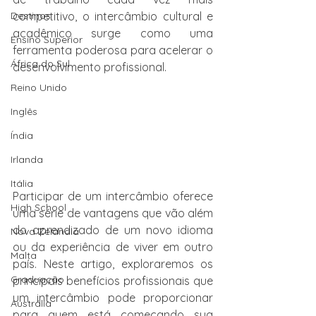
Destinos
competitivo, o intercâmbio cultural e 
acadêmico surge como uma 
Ensino Superior
ferramenta poderosa para acelerar o 
África do Sul
desenvolvimento profissional.
Reino Unido
Inglês
Índia
Irlanda
Itália
Participar de um intercâmbio oferece 
High School
uma série de vantagens que vão além 
do aprendizado de um novo idioma 
Nova Zelândia
ou da experiência de viver em outro 
Malta
país. Neste artigo, exploraremos os 
Graduação
principais benefícios profissionais que 
um intercâmbio pode proporcionar 
Austrália
para quem está começando sua 