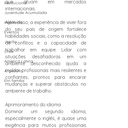
que atuam em mercados 
Institucional
internacionais.
Juventude Acumulada
Além disso, a experiência de viver fora 
Inglaterra
do seu país de origem fortalece 
Eventos
habilidades sociais, como a resolução 
Japão
de conflitos e a capacidade de 
trabalhar em equipe. Lidar com 
Chile
situações desafiadoras em um 
América Latina
ambiente desconhecido ajuda a 
moldar profissionais mais resilientes e 
Argentina
confiantes, prontos para encarar 
Em família
mudanças e superar obstáculos no 
ambiente de trabalho.
Aprimoramento do idioma
Dominar um segundo idioma, 
especialmente o inglês, é quase uma 
exigência para muitos profissionais 