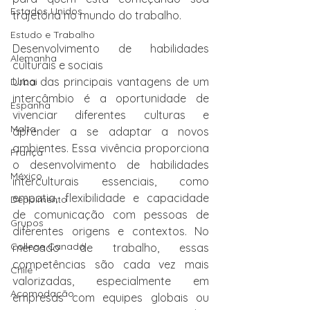
Estados Unidos
trajetória no mundo do trabalho.
Estudo e Trabalho
Desenvolvimento de habilidades 
Alemanha
culturais e sociais
Uma das principais vantagens de um 
Dubai
intercâmbio é a oportunidade de 
Espanha
vivenciar diferentes culturas e 
Malta
aprender a se adaptar a novos 
ambientes. Essa vivência proporciona 
França
o desenvolvimento de habilidades 
México
interculturais essenciais, como 
empatia, flexibilidade e capacidade 
Depoimento
de comunicação com pessoas de 
Grupos
diferentes origens e contextos. No 
College Canadá
mercado de trabalho, essas 
competências são cada vez mais 
Chile
valorizadas, especialmente em 
Acomodação
empresas com equipes globais ou 