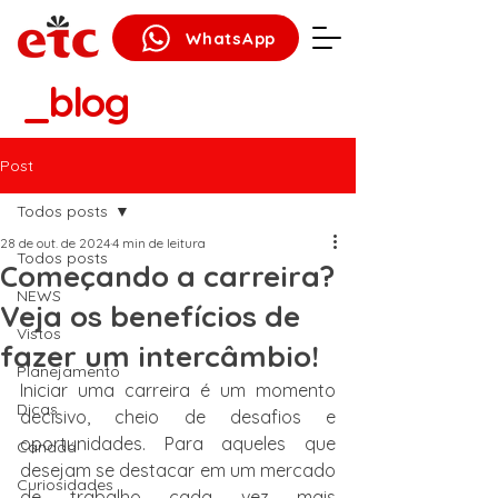
WhatsApp
_blog
Post
Todos posts
28 de out. de 2024
4 min de leitura
Todos posts
Começando a carreira?
NEWS
Veja os benefícios de
Vistos
fazer um intercâmbio!
Planejamento
Iniciar uma carreira é um momento 
Dicas
decisivo, cheio de desafios e 
oportunidades. Para aqueles que 
Canadá
desejam se destacar em um mercado 
Curiosidades
de trabalho cada vez mais 