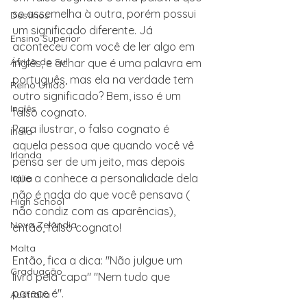
se assemelha à outra, porém possui 
Destinos
um significado diferente. Já 
Ensino Superior
aconteceu com você de ler algo em 
África do Sul
inglês, e achar que é uma palavra em 
português, mas ela na verdade tem 
Reino Unido
outro significado? Bem, isso é um 
Inglês
falso cognato.
Para ilustrar, o falso cognato é  
Índia
aquela pessoa que quando você vê 
Irlanda
pensa ser de um jeito, mas depois 
que a conhece a personalidade dela 
Itália
não é nada do que você pensava ( 
High School
não condiz com as aparências), 
Nova Zelândia
então, falso cognato! 
Malta
Então, fica a dica: "Não julgue um 
Graduação
livro pela capa" "Nem tudo que 
parece é".
Austrália