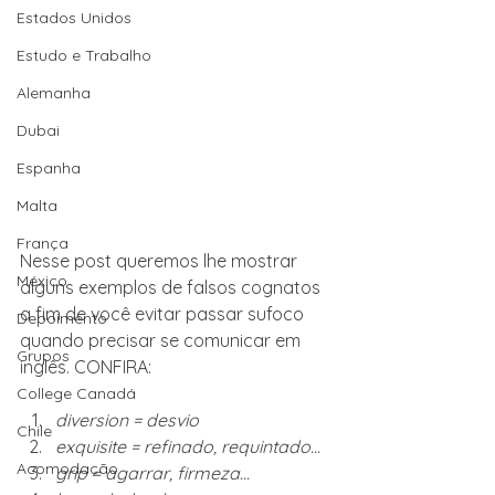
Estados Unidos
Estudo e Trabalho
Alemanha
Dubai
Espanha
Malta
França
Nesse post queremos lhe mostrar 
México
alguns exemplos de falsos cognatos 
a fim de você evitar passar sufoco 
Depoimento
quando precisar se comunicar em 
Grupos
inglês. CONFIRA:
College Canadá
diversion = desvio
Chile
exquisite = refinado, requintado... 
Acomodação
grip = agarrar, firmeza...