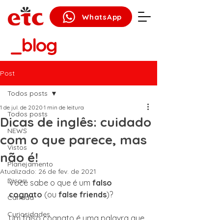
WhatsApp
_blog
Post
Todos posts
1 de jul. de 2020
1 min de leitura
Todos posts
Dicas de inglês: cuidado
NEWS
com o que parece, mas
Vistos
não é!
Planejamento
Atualizado:
26 de fev. de 2021
Dicas
Você sabe o que é um
 falso 
cognato 
(ou
 false friends
)?
Canadá
Curiosidades
Um falso cognato é uma palavra que 