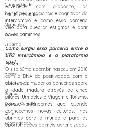
Estados Unidos
envelhecer com propósito, os 
benefícios emocionais e cognitivos do 
Estudo e Trabalho
intercâmbio e como essa parceria 
Alemanha
veio para quebrar estigmas e abrir 
novos caminhos.
Dubai
Espanha
Como surgiu essa parceria entre a 
Malta
ETC Intercâmbio e a plataforma 
60+?
França
O site 60mais.com.br nasceu em 2018 
México
com o DNA da positividade, com o 
objetivo de mudar os conceitos sobre 
Depoimento
a idade madura através de cinco 
Grupos
pilares. Um deles é Viagem e Turismo, 
College Canadá
porque entendemos que, quando 
conhecemos novas culturas, nos 
Chile
abrimos para o mundo e para as 
Acomodação
oportunidades de mais aprendizados. 