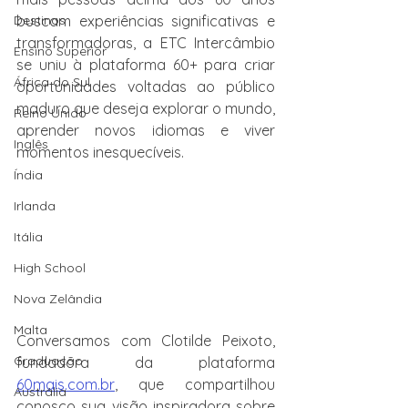
Destinos
buscam experiências significativas e 
transformadoras, a ETC Intercâmbio 
Ensino Superior
se uniu à plataforma 60+ para criar 
África do Sul
oportunidades voltadas ao público 
maduro que deseja explorar o mundo, 
Reino Unido
aprender novos idiomas e viver 
Inglês
momentos inesquecíveis. 
Índia
Irlanda
Itália
High School
Nova Zelândia
Malta
Conversamos com Clotilde Peixoto, 
Graduação
fundadora da plataforma 
60mais.com.br
, que compartilhou 
Austrália
conosco sua visão inspiradora sobre 