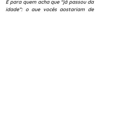
E para quem acha que “já passou da 
idade”: o que vocês gostariam de 
dizer?
Se permita viver uma experiência 
diferente. Você só sabe se algo vale 
realmente a pena quando vivencia. 
Temos que aproveitar o máximo que 
a vida pode nos oferecer nesse 
momento.
Qual a mensagem que vocês 
gostariam de deixar para quem está 
nessa fase da vida e ainda quer 
viver algo novo, fora do Brasil?
Viver o momento presente e fazer 
dele algo realmente significativo. O 
melhor da vida são as boas 
surpresas. Temos certeza de que um 
intercâmbio pode realmente 