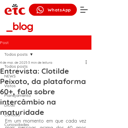
WhatsApp
_blog
Post
Todos posts
4 de mai. de 2025
3 min de leitura
Todos posts
Entrevista: Clotilde
NEWS
Peixoto, da plataforma
Vistos
60+, fala sobre
Planejamento
intercâmbio na
Dicas
maturidade
Canadá
Em um momento em que cada vez 
Curiosidades
mais pessoas acima dos 60 anos 