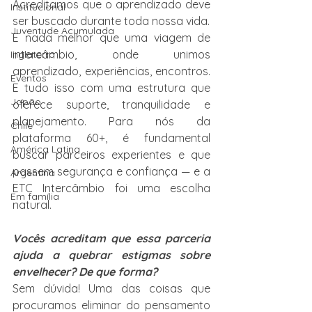
Acreditamos que o aprendizado deve 
Institucional
ser buscado durante toda nossa vida.
Juventude Acumulada
E nada melhor que uma viagem de 
intercâmbio, onde unimos 
Inglaterra
aprendizado, experiências, encontros. 
Eventos
E tudo isso com uma estrutura que 
Japão
oferece suporte, tranquilidade e 
planejamento. Para nós da 
Chile
plataforma 60+, é fundamental 
América Latina
buscar parceiros experientes e que 
passem segurança e confiança — e a 
Argentina
ETC Intercâmbio foi uma escolha 
Em família
natural.
Vocês acreditam que essa parceria 
ajuda a quebrar estigmas sobre 
envelhecer? De que forma?
Sem dúvida! Uma das coisas que 
procuramos eliminar do pensamento 