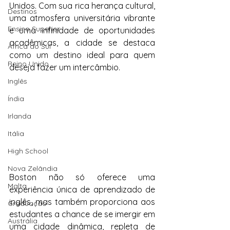
Unidos. Com sua rica herança cultural, 
Destinos
uma atmosfera universitária vibrante 
Ensino Superior
e uma infinidade de oportunidades 
acadêmicas, a cidade se destaca 
África do Sul
como um destino ideal para quem 
Reino Unido
deseja fazer um intercâmbio.
Inglês
Índia
Irlanda
Itália
High School
Nova Zelândia
Boston não só oferece uma 
Malta
experiência única de aprendizado de 
inglês, mas também proporciona aos 
Graduação
estudantes a chance de se imergir em 
Austrália
uma cidade dinâmica, repleta de 