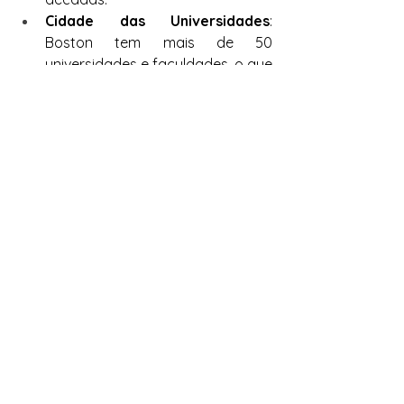
Cidade das Universidades
: 
Boston tem mais de 50 
universidades e faculdades, o que 
representa um grande impacto 
na economia e cultura local. Isso 
faz com que a cidade tenha uma 
das maiores concentrações de 
estudantes universitários no país.
Por que Escolher Boston 
para o Intercâmbio?
Escolher Boston como destino para o 
intercâmbio oferece uma 
combinação única de educação de 
qualidade, ambiente multicultural e 
imersão no idioma. Para quem busca 
uma experiência acadêmica de 
excelência, Boston é o lugar certo. 