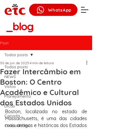
WhatsApp
_blog
Post
Todos posts
30 de jun. de 2025
4 min de leitura
Todos posts
Fazer Intercâmbio em
NEWS
Boston: O Centro
Vistos
Acadêmico e Cultural
Planejamento
dos Estados Unidos
Dicas
Boston, localizada no estado de 
Canadá
Massachusetts, é uma das cidades 
mais antigas e históricas dos Estados 
Curiosidades