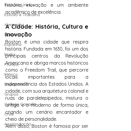
história, inovação e um ambiente 
Estados Unidos
acadêmico de excelência.
Estudo e Trabalho
Alemanha
A Cidade: História, Cultura e 
Inovação
Dubai
Boston é uma cidade que respira 
Espanha
história. Fundada em 1630, foi um dos 
Malta
principais centros da Revolução 
Americana e abriga marcos históricos 
França
como o Freedom Trail, que percorre 
México
locais importantes para a 
independência dos Estados Unidos. A 
Depoimento
cidade, com sua arquitetura colonial e 
Grupos
ruas de paralelepípedos, mistura o 
College Canadá
antigo e o moderno de forma única, 
criando um cenário encantador e 
Chile
cheio de personalidade.
Acomodação
Além disso, Boston é famosa por ser 