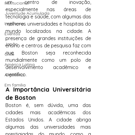
um centro de inovação, 
Institucional
especialmente nas áreas de 
Juventude Acumulada
tecnologia e saúde, com algumas das 
melhores universidades e hospitais do 
Inglaterra
mundo localizados na cidade. A 
Eventos
presença de grandes instituições de 
Japão
ensino e centros de pesquisa faz com 
que Boston seja reconhecida 
Chile
mundialmente como um polo de 
América Latina
desenvolvimento acadêmico e 
científico.
Argentina
Em família
A Importância Universitária 
de Boston
Boston é, sem dúvida, uma das 
cidades mais acadêmicas dos 
Estados Unidos. A cidade abriga 
algumas das universidades mais 
prestigiadas do mundo, como a 