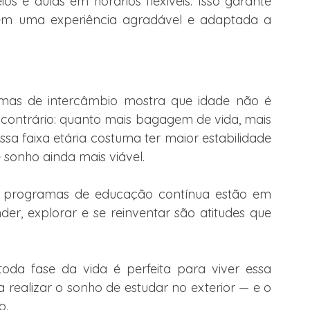
os e aulas em horários flexíveis. Isso garante 
m uma experiência agradável e adaptada a 
as de intercâmbio mostra que idade não é 
o contrário: quanto mais bagagem de vida, mais 
essa faixa etária costuma ter maior estabilidade 
e sonho ainda mais viável.
s programas de educação contínua estão em 
r, explorar e se reinventar são atitudes que 
da fase da vida é perfeita para viver essa 
 realizar o sonho de estudar no exterior — e o 
o.