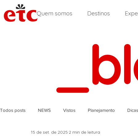
Quem somos
Destinos
Expe
_b
Todos posts
NEWS
Vistos
Planejamento
Dica
15 de set. de 2025
2 min de leitura
África do Sul
Reino Unido
Inglês
Índia
Ir