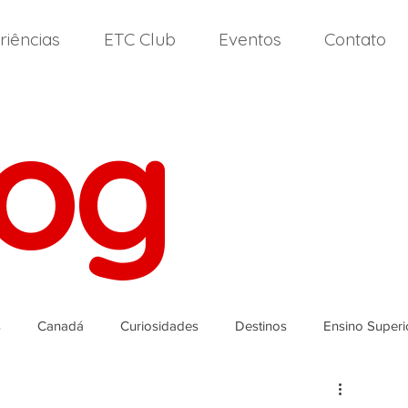
riências
ETC Club
Eventos
Contato
log
s
Canadá
Curiosidades
Destinos
Ensino Superi
landa
Itália
High School
Nova Zelândia
Malta