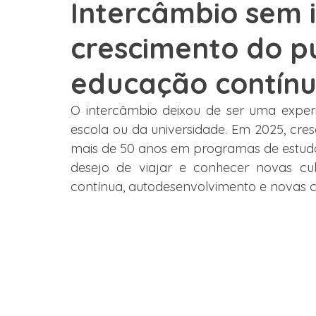
Intercâmbio sem 
crescimento do pú
Graduação
Austrália
Estados Unidos
Estudo 
educação contín
França
México
Depoimento
Grupos
Col
O intercâmbio deixou de ser uma experi
escola ou da universidade. Em 2025, cre
mais de 50 anos em programas de estudos
desejo de viajar e conhecer novas c
contínua, autodesenvolvimento e novas 