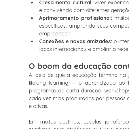
Crescimento cultural:
 viver experiê
e convivência com diferentes geraçõ
Aprimoramento profissional: 
muito
específicas, ampliando suas compe
empreender.
Conexões e novas amizades:
 o int
laços internacionais e ampliar a red
O boom da educação con
A ideia de que a educação termina na ju
lifelong learning — o aprendizado ao 
programas de curta duração, workshops i
cada vez mais procurados por pessoas q
e ativas.
Em muitos destinos, escolas já ofere