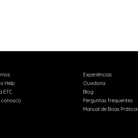
omos
Experiências
o Help
Ouvidoria
a ETC
Blog
e conosco
Perguntas frequentes
do Programa
Qual cidade escolher par
Manual de Boas Práticas
 Acumulada
seu intercâmbio na
ndizado,
Inglaterra?
as e novas
s em qualquer