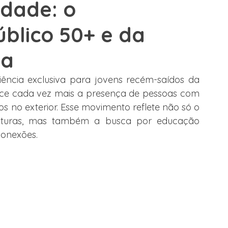
idade: o
blico 50+ e da
e Trabalho
Alemanha
Dubai
Espanha
Malta
ua
lege Canadá
ência exclusiva para jovens recém-saídos da 
sce cada vez mais a presença de pessoas com 
 no exterior. Esse movimento reflete não só o 
ulturas, mas também a busca por educação 
conexões.