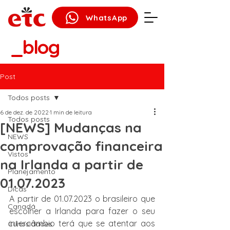
WhatsApp
_blog
Post
Todos posts
6 de dez. de 2022
1 min de leitura
Todos posts
[NEWS] Mudanças na
NEWS
comprovação financeira
Vistos
na Irlanda a partir de
Planejamento
01.07.2023
Dicas
A partir de 01.07.2023 o brasileiro que 
Canadá
escolher a Irlanda para fazer o seu 
intercâmbio terá que se atentar aos 
Curiosidades