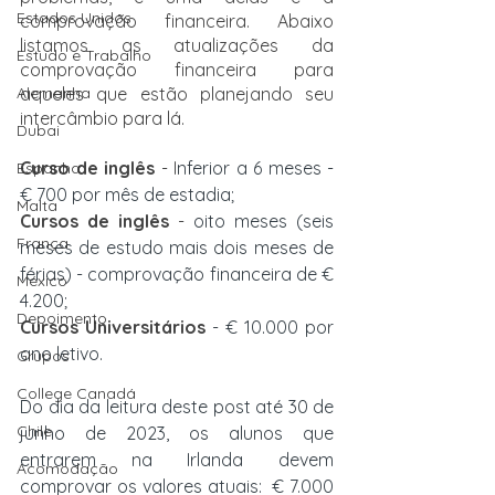
Estados Unidos
comprovação financeira. Abaixo 
listamos as atualizações da 
Estudo e Trabalho
comprovação financeira para 
Alemanha
aqueles que estão planejando seu 
intercâmbio para lá.
Dubai
Curso de inglês
 - I
nferior a 6 meses - 
Espanha
€ 700 por mês de estadia;
Malta
Cursos de inglês
 -
 oito meses (seis 
França
meses de estudo mais dois meses de 
férias) - comprovação financeira de € 
México
4.200;
Depoimento
Cursos Universitários
- € 10.000 por 
ano letivo. 
Grupos
College Canadá
Do dia da leitura deste post até 30 de 
Chile
junho de 2023, os alunos que 
entrarem na Irlanda devem 
Acomodação
comprovar os valores atuais:  € 7.000 