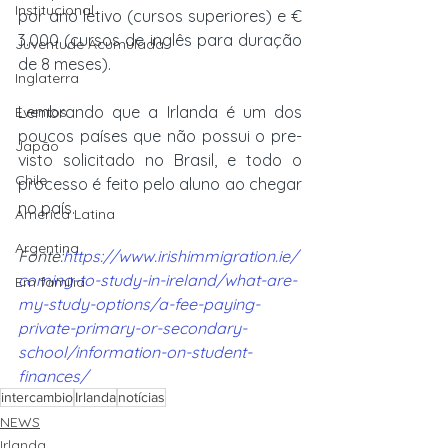
Institucional
por ano letivo (cursos superiores) e € 
3.000 (cursos de inglês para duração 
Juventude Acumulada
de 8 meses).
Inglaterra
Lembrando que a Irlanda é um dos 
Eventos
poucos países que não possui o pre-
Japão
visto solicitado no Brasil, e todo o 
Chile
processo é feito pelo aluno ao chegar 
no país. 
América Latina
Argentina
Fonte:
https://www.irishimmigration.ie/
coming-to-study-in-ireland/what-are-
Em família
my-study-options/a-fee-paying-
private-primary-or-secondary-
school/information-on-student-
finances/
intercambio
Irlanda
notícias
NEWS
Irlanda