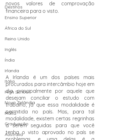
novos valores de comprovação 
Destinos
financeira para o visto.  
Ensino Superior
África do Sul
Reino Unido
Inglês
Índia
Irlanda
A Irlanda é um dos países mais 
Itália
procurados para intercâmbio hoje em 
dia, principalmente por aquele que 
High School
desejam conciliar o estudo com 
Nova Zelândia
trabalho, já que essa modalidade é 
permitida no país. Mas, para tal 
Malta
modalidade, existem certas regrinhas 
Graduação
a serem seguidas para que você 
tenha o visto aprovado no país se 
Austrália
problemas, e uma delas é a 