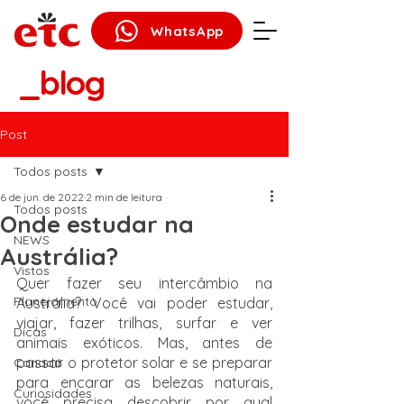
WhatsApp
_blog
Post
Todos posts
6 de jun. de 2022
2 min de leitura
Todos posts
Onde estudar na
NEWS
Austrália?
Vistos
Quer fazer seu intercâmbio na 
Planejamento
Austrália? Você vai poder estudar, 
viajar, fazer trilhas, surfar e ver 
Dicas
animais exóticos. Mas, antes de 
passar o protetor solar e se preparar 
Canadá
para encarar as belezas naturais, 
Curiosidades
você precisa descobrir por qual 