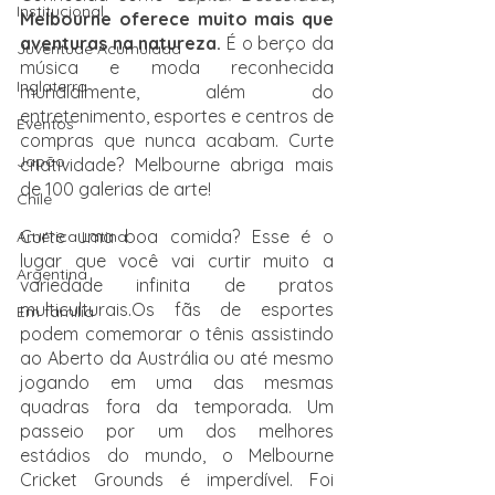
Institucional
Melbourne oferece muito mais que 
aventuras na natureza. 
É o berço da 
Juventude Acumulada
música e moda reconhecida 
Inglaterra
mundialmente, além do 
entretenimento, esportes e centros de 
Eventos
compras que nunca acabam. Curte 
Japão
criatividade? Melbourne abriga mais 
de 100 galerias de arte!
Chile
Curte uma boa comida? Esse é o 
América Latina
lugar que você vai curtir muito a 
Argentina
variedade infinita de pratos 
multiculturais.Os fãs de esportes 
Em família
podem comemorar o tênis assistindo 
ao Aberto da Austrália ou até mesmo 
jogando em uma das mesmas 
quadras fora da temporada. Um 
passeio por um dos melhores 
estádios do mundo, o Melbourne 
Cricket Grounds é imperdível. Foi 