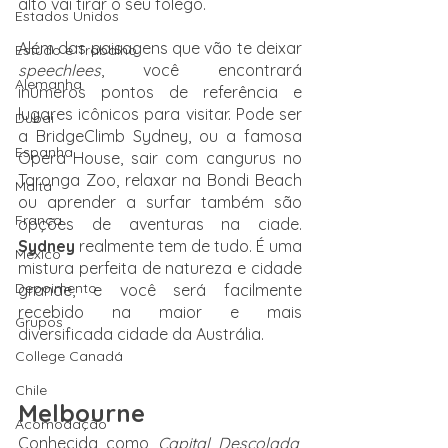
alto vai tirar o seu fôlego. 
Estados Unidos
Além das paisagens que vão te deixar 
Estudo e Trabalho
speechlees
, você encontrará 
Alemanha
inúmeros pontos de referência e 
lugares icônicos para visitar. Pode ser 
Dubai
a BridgeClimb Sydney, ou a famosa 
Espanha
Opera House, sair com cangurus no 
Taronga Zoo, relaxar na Bondi Beach 
Malta
ou aprender a surfar também são 
França
opções de aventuras na ciade. 
Sydney 
realmente tem de tudo. É uma 
México
mistura perfeita de natureza e cidade 
Depoimento
grande, e você será facilmente 
recebido na maior e mais 
Grupos
diversificada cidade da Austrália.
College Canadá
Chile
Melbourne
Acomodação
Conhecida como 
Capital Descolada
, 