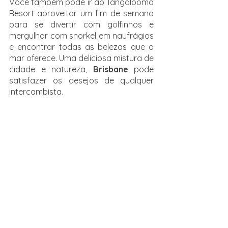
Você também pode ir ao Tangalooma 
Resort aproveitar um fim de semana 
para se divertir com golfinhos e 
mergulhar com snorkel em naufrágios 
e encontrar todas as belezas que o 
mar oferece. Uma deliciosa mistura de 
cidade e natureza, 
Brisbane 
pode 
satisfazer os desejos de qualquer 
intercambista.
Ainda não sabe qual escolher? 
Clique 
aqui
 que um especialista ETC te 
ajuda!
intercambio
dicas
australia
Austrália
Estudo e Trabalho