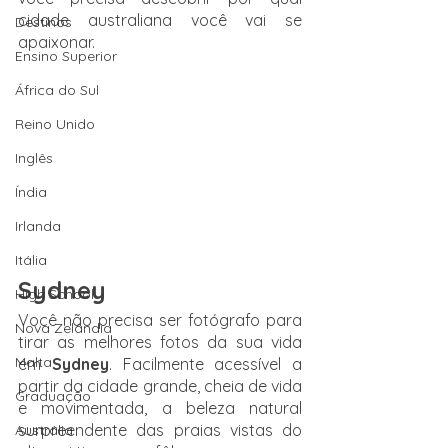
cidade australiana você vai se 
Destinos
apaixonar. 
Ensino Superior
África do Sul
Reino Unido
Inglês
Índia
Irlanda
Itália
Sydney
High School
Você não precisa ser fotógrafo para 
Nova Zelândia
tirar as melhores fotos da sua vida 
Malta
em 
Sydney
. Facilmente acessível a 
partir da cidade grande, cheia de vida 
Graduação
e movimentada, a beleza natural 
surpreendente das praias vistas do 
Austrália