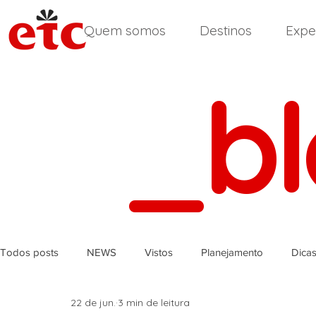
Quem somos
Destinos
Expe
_b
Todos posts
NEWS
Vistos
Planejamento
Dica
22 de jun.
3 min de leitura
África do Sul
Reino Unido
Inglês
Índia
Ir