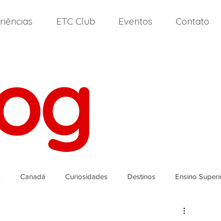
riências
ETC Club
Eventos
Contato
log
s
Canadá
Curiosidades
Destinos
Ensino Superi
landa
Itália
High School
Nova Zelândia
Malta