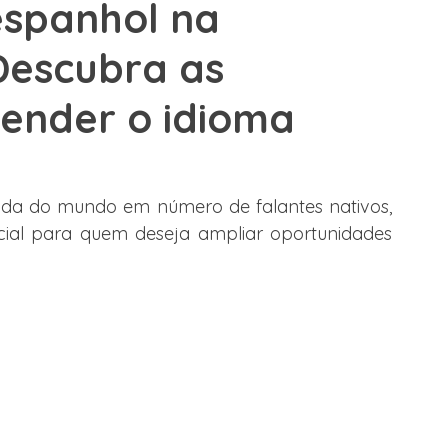
espanhol na
Descubra as
e Trabalho
Alemanha
Dubai
Espanha
Malta
ender o idioma
lege Canadá
l
ada do mundo em número de falantes nativos, 
ial para quem deseja ampliar oportunidades 