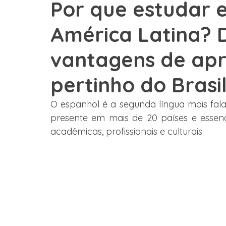
Por que estudar 
América Latina? 
Graduação
Austrália
Estados Unidos
Estudo 
vantagens de apr
França
México
Depoimento
Grupos
Col
pertinho do Brasi
O espanhol é a segunda língua mais fal
presente em mais de 20 países e essenc
acadêmicas, profissionais e culturais.