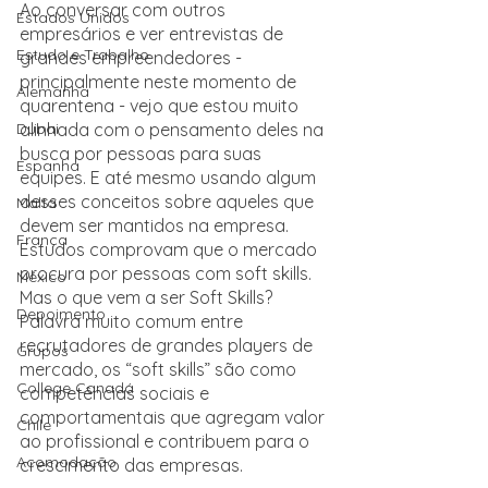
Ao conversar com outros 
Estados Unidos
empresários e ver entrevistas de 
Estudo e Trabalho
grandes empreendedores - 
principalmente neste momento de 
Alemanha
quarentena - vejo que estou muito 
alinhada com o pensamento deles na 
Dubai
busca por pessoas para suas 
Espanha
equipes. E até mesmo usando algum 
desses conceitos sobre aqueles que 
Malta
devem ser mantidos na empresa.
França
Estudos comprovam que o mercado 
procura por pessoas com soft skills. 
México
Mas o que vem a ser Soft Skills? 
Depoimento
Palavra muito comum entre 
recrutadores de grandes players de 
Grupos
mercado, os “soft skills” são como 
College Canadá
competências sociais e 
comportamentais que agregam valor 
Chile
ao profissional e contribuem para o 
Acomodação
crescimento das empresas.