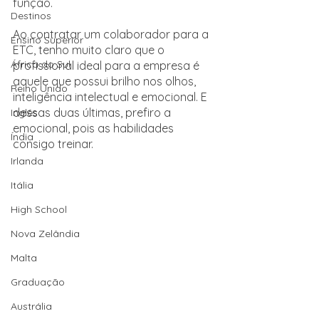
função.
Destinos
Ao contratar um colaborador para a 
Ensino Superior
ETC, tenho muito claro que o 
África do Sul
profissional ideal para a empresa é 
aquele que possui brilho nos olhos, 
Reino Unido
inteligência intelectual e emocional. E 
dessas duas últimas, prefiro a 
Inglês
emocional, pois as habilidades 
Índia
consigo treinar.
Irlanda
Itália
High School
Nova Zelândia
Malta
Graduação
Austrália