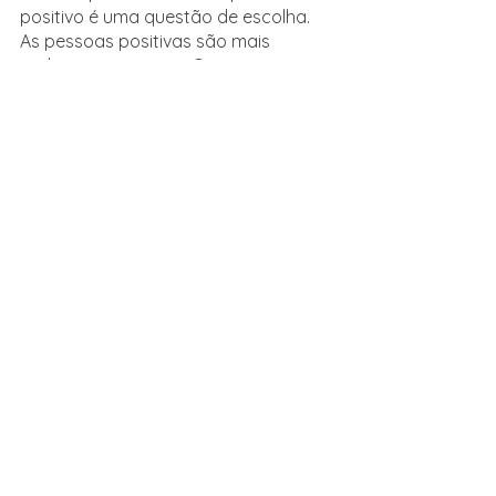
positivo é uma questão de escolha. 
As pessoas positivas são mais 
realistas e racionais. O pensamento 
positivo saudável gera sentimentos e 
atitudes que vão reﬂetir na vida de 
forma mais eﬁcaz. Com mais foco, é 
possível encontrar soluções racionais 
e lógicas para os problemas que 
aparecem, por mais difíceis que 
sejam sempre há uma solução. As 
empresas buscam, cada vez mais, 
pessoas positivas.
Se você tiver a oportunidade de fazer 
uma viagem, e junto com isso, melhor 
se capacitar, aprimorando um 
idioma, lembre-se que existem muitos 
outros ganhos ao fazer um 
intercâmbio.