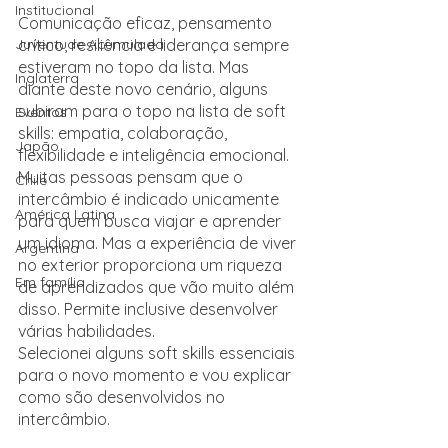
Institucional
Comunicação eficaz, pensamento 
crítico, resiliência e liderança sempre 
Juventude Acumulada
estiveram no topo da lista. Mas 
Inglaterra
diante deste novo cenário, alguns 
subiram para o topo na lista de soft 
Eventos
skills: empatia, colaboração, 
Japão
flexibilidade e inteligência emocional.
Muitas pessoas pensam que o 
Chile
intercâmbio é indicado unicamente 
América Latina
para quem busca viajar e aprender 
um idioma. Mas a experiência de viver 
Argentina
no exterior proporciona um riqueza 
Em família
de aprendizados que vão muito além 
disso. Permite inclusive desenvolver 
várias habilidades.
Selecionei alguns soft skills essenciais 
para o novo momento e vou explicar 
como são desenvolvidos no 
intercâmbio.