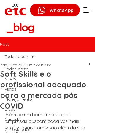
WhatsApp
_blog
Post
Todos posts
2 de jul. de 2021
3 min de leitura
Todos posts
Soft Skills e o
NEWS
profissional adequado
Vistos
para o mercado pós
Planejamento
COVID
Dicas
Além de um bom currículo, as 
Canadá
empresas buscam cada vez mais 
profissionais com visão além da sua 
Curiosidades