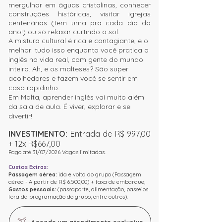
mergulhar em águas cristalinas, conhecer
construções históricas, visitar igrejas
centenárias (tem uma pra cada dia do
ano!) ou só relaxar curtindo o sol.
A mistura cultural é rica e contagiante, e o
melhor: tudo isso enquanto você pratica o
inglês na vida real, com gente do mundo
inteiro. Ah, e os malteses? São super
acolhedores e fazem você se sentir em
casa rapidinho.
Em Malta, aprender inglês vai muito além
da sala de aula. É viver, explorar e se
divertir!
INVESTIMENTO:
Entrada de R$ 997,00
+
12x R$667,00
Pago até 31/07/2026
Vagas limitadas.
Custos Extras:
Passagem aérea:
ida e volta do grupo
(Passagem
aérea - A partir de R$ 6.500,00)
+ taxa de embarque;
Gastos pessoais:
(passaporte, alimentação,
passeios
fora da programação do grupo, entre outros).