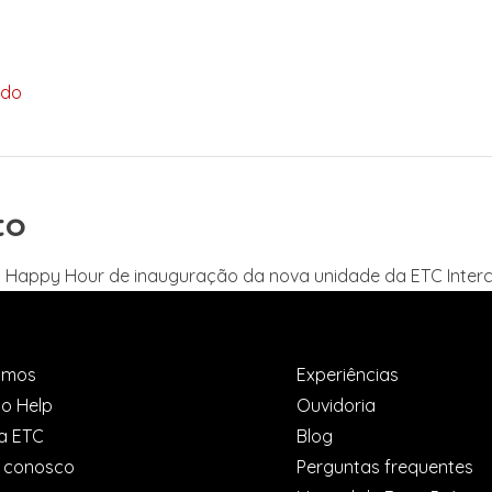
udo
to
 Happy Hour de inauguração da nova unidade da ETC Interc
omos
Experiências
o Help
Ouvidoria
a ETC
Blog
e conosco
Perguntas frequentes