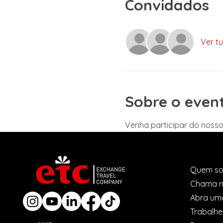
Convidados
Ver t
Sobre o even
Venha participar do nosso
Quem s
Chama n
Abra um
Trabalh