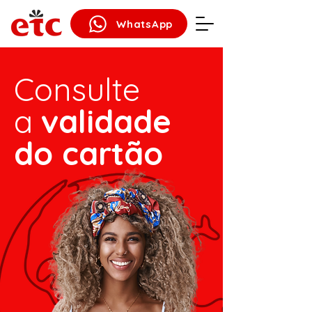
WhatsApp
Consulte
a
validade
do cartão