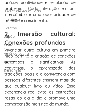
análise, criatividade e resolução de 
Institucional
problemas. Cada interação em um 
Juventude Acumulada
intercâmbio é uma oportunidade de 
Inglaterra
reflexão e crescimento.
Eventos
2. Imersão cultural: 
Japão
Conexões profundas
Chile
Vivenciar outra cultura em primeira 
América Latina
mão permite a criação de conexões 
autênticas e significativas. As 
Argentina
conversas, o aprendizado das 
Em família
tradições locais e a convivência com 
pessoas diferentes ensinam mais do 
que qualquer livro ou vídeo. Essa 
experiência real evita as distrações 
rasas do dia a dia e promove uma 
compreensão mais rica do mundo.