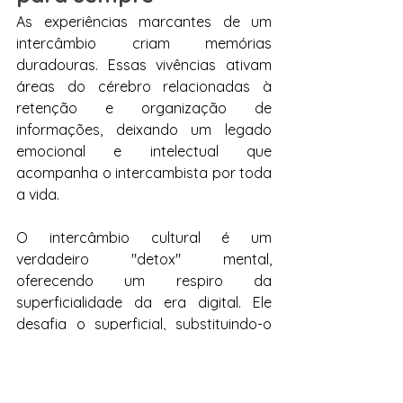
As experiências marcantes de um 
intercâmbio criam memórias 
duradouras. Essas vivências ativam 
áreas do cérebro relacionadas à 
retenção e organização de 
informações, deixando um legado 
emocional e intelectual que 
acompanha o intercambista por toda 
a vida.
O intercâmbio cultural é um 
verdadeiro "detox" mental, 
oferecendo um respiro da 
superficialidade da era digital. Ele 
desafia o superficial, substituindo-o 
por experiências profundas, ricas e 
transformadoras. Ao escolher 
explorar o mundo, o intercambista 