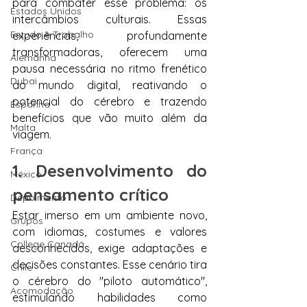
para combater esse problema: os 
Estados Unidos
intercâmbios culturais. Essas 
Estudo e Trabalho
experiências, profundamente 
transformadoras, oferecem uma 
Alemanha
pausa necessária no ritmo frenético 
Dubai
do mundo digital, reativando o 
potencial do cérebro e trazendo 
Espanha
benefícios que vão muito além da 
Malta
viagem.
França
1. Desenvolvimento do 
México
pensamento crítico
Depoimento
Estar imerso em um ambiente novo, 
Grupos
com idiomas, costumes e valores 
College Canadá
desconhecidos, exige adaptações e 
decisões constantes. Esse cenário tira 
Chile
o cérebro do "piloto automático", 
Acomodação
estimulando habilidades como 