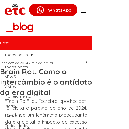
WhatsApp
_blog
Post
Todos posts
17 de dez. de 2024
2 min de leitura
Todos posts
Brain Rot: Como o
NEWS
intercâmbio é o antídoto
Vistos
da era digital
Planejamento
"Brain Rot", ou "cérebro apodrecido", 
Dicas
foi eleita a palavra do ano de 2024, 
refletindo um fenômeno preocupante 
Canadá
da era digital: o impacto do excesso 
Curiosidades
de estímulos superficiais na mente 