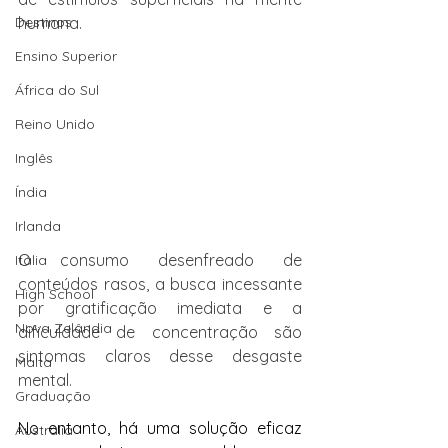
Destinos
humana.
Ensino Superior
África do Sul
Reino Unido
Inglês
Índia
Irlanda
O consumo desenfreado de 
Itália
conteúdos rasos, a busca incessante 
High School
por gratificação imediata e a 
Nova Zelândia
dificuldade de concentração são 
sintomas claros desse desgaste 
Malta
mental.
Graduação
No entanto, há uma solução eficaz 
Austrália