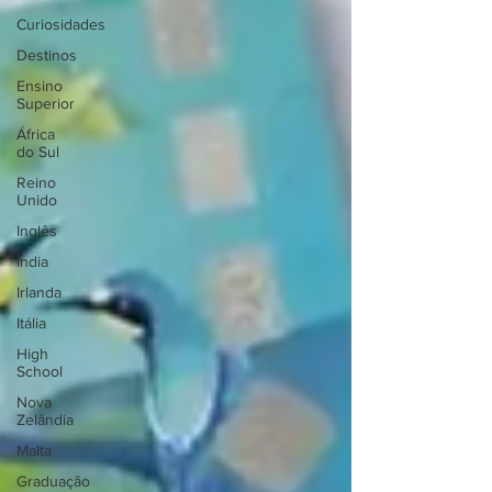
Curiosidades
Destinos
Ensino
Superior
África
do Sul
Reino
Unido
Inglês
Índia
Irlanda
Itália
High
School
Nova
Zelândia
Malta
Graduação