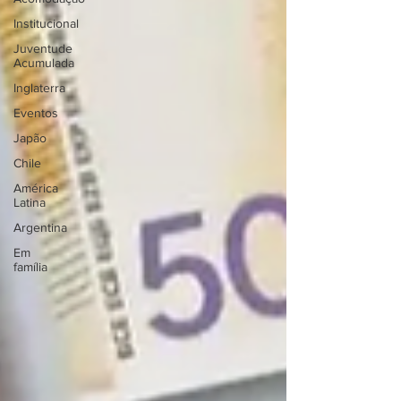
Institucional
Juventude
Acumulada
Inglaterra
Eventos
Japão
Chile
América
Latina
Argentina
Em
família