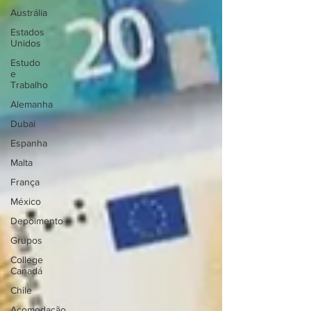
Austrália
Estados
Unidos
Estudo
e
Trabalho
Alemanha
Dubai
Espanha
Malta
França
México
Depoimento
Grupos
College
Canadá
Chile
Acomodação