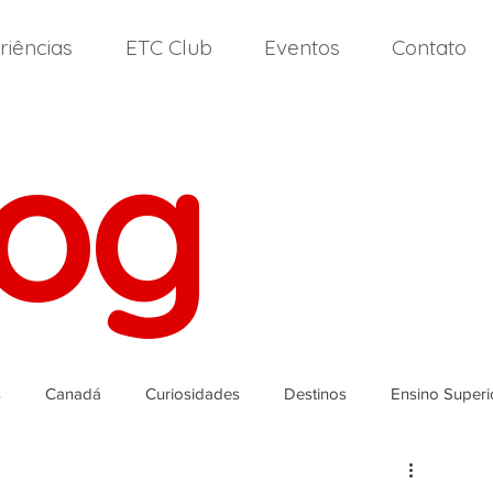
riências
ETC Club
Eventos
Contato
log
s
Canadá
Curiosidades
Destinos
Ensino Superi
landa
Itália
High School
Nova Zelândia
Malta