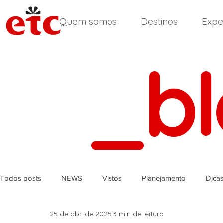
Quem somos
Destinos
Expe
_b
Todos posts
NEWS
Vistos
Planejamento
Dica
25 de abr. de 2025
3 min de leitura
África do Sul
Reino Unido
Inglês
Índia
Ir