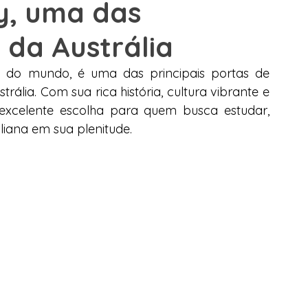
y, uma das
s da Austrália
e Trabalho
Alemanha
Dubai
Espanha
Malta
 do mundo, é uma das principais portas de 
ália. Com sua rica história, cultura vibrante e 
lege Canadá
excelente escolha para quem busca estudar, 
aliana em sua plenitude.