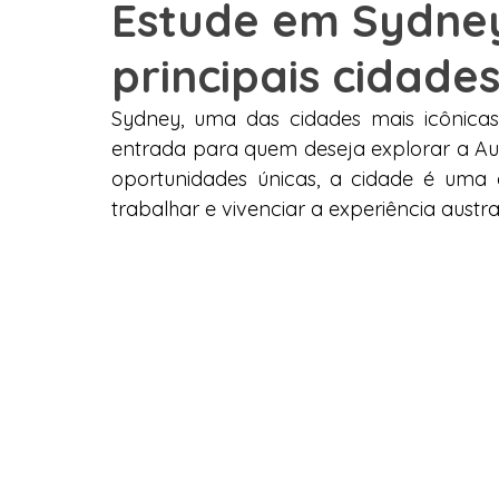
Estude em Sydne
principais cidade
Graduação
Austrália
Estados Unidos
Estudo 
Sydney, uma das cidades mais icônicas
entrada para quem deseja explorar a Austr
França
México
Depoimento
Grupos
Col
oportunidades únicas, a cidade é uma 
trabalhar e vivenciar a experiência austr