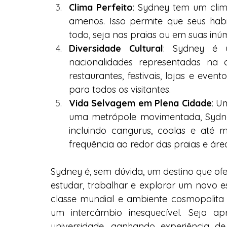
Clima Perfeito
: Sydney tem um clim
amenos. Isso permite que seus habi
todo, seja nas praias ou em suas inúm
Diversidade Cultural
: Sydney é u
nacionalidades representadas na c
restaurantes, festivais, lojas e eve
para todos os visitantes.
Vida Selvagem em Plena Cidade
: U
uma metrópole movimentada, Sydney 
incluindo cangurus, coalas e até 
frequência ao redor das praias e áre
Sydney é, sem dúvida, um destino que of
estudar, trabalhar e explorar um novo esti
classe mundial e ambiente cosmopolita t
um intercâmbio inesquecível. Seja ap
universidade, ganhando experiência de