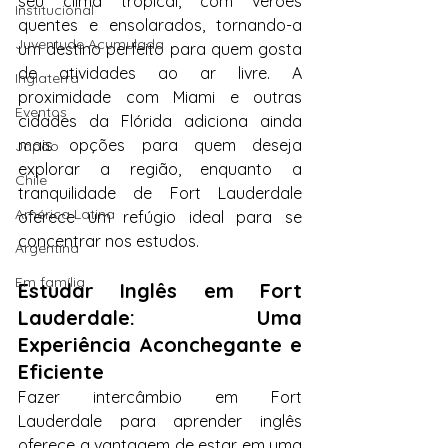
seu clima tropical, com verões 
Institucional
quentes e ensolarados, tornando-a 
Juventude Acumulada
um destino perfeito para quem gosta 
de atividades ao ar livre. A 
Inglaterra
proximidade com Miami e outras 
Eventos
cidades da Flórida adiciona ainda 
mais opções para quem deseja 
Japão
explorar a região, enquanto a 
Chile
tranquilidade de Fort Lauderdale 
América Latina
oferece um refúgio ideal para se 
concentrar nos estudos.
Argentina
Em família
Estudar Inglês em Fort 
Lauderdale: Uma 
Experiência Aconchegante e 
Eficiente
Fazer intercâmbio em Fort 
Lauderdale para aprender inglês 
oferece a vantagem de estar em uma 