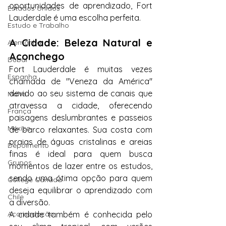
oportunidades de aprendizado, Fort 
Estados Unidos
Lauderdale é uma escolha perfeita.
Estudo e Trabalho
A Cidade: Beleza Natural e 
Alemanha
Aconchego
Dubai
Fort Lauderdale é muitas vezes 
Espanha
chamada de "Veneza da América" 
devido ao seu sistema de canais que 
Malta
atravessa a cidade, oferecendo 
França
paisagens deslumbrantes e passeios 
México
de barco relaxantes. Sua costa com 
praias de águas cristalinas e areias 
Depoimento
finas é ideal para quem busca 
Grupos
momentos de lazer entre os estudos, 
sendo uma ótima opção para quem 
College Canadá
deseja equilibrar o aprendizado com 
Chile
a diversão.
A cidade também é conhecida pelo 
Acomodação