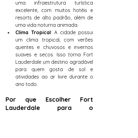
uma infraestrutura turística 
excelente, com muitos hotéis e 
resorts de alto padrão, além de 
uma vida noturna animada.
Clima Tropical
: A cidade possui 
um clima tropical, com verões 
quentes e chuvosos e invernos 
suaves e secos. Isso torna Fort 
Lauderdale um destino agradável 
para quem gosta de sol e 
atividades ao ar livre durante o 
ano todo.
Por que Escolher Fort 
Lauderdale para o 
Intercâmbio?
Fort Lauderdale oferece um equilíbrio 
perfeito entre estudo e lazer, sendo 