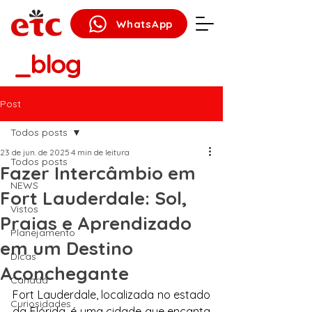
WhatsApp
_blog
Post
Todos posts
23 de jun. de 2025
4 min de leitura
Todos posts
Fazer Intercâmbio em
NEWS
Fort Lauderdale: Sol,
Vistos
Praias e Aprendizado
Planejamento
em um Destino
Dicas
Aconchegante
Canadá
Fort Lauderdale, localizada no estado 
Curiosidades
da Flórida, é uma cidade que encanta 