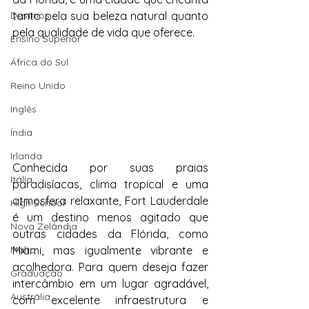
Destinos
tanto pela sua beleza natural quanto 
pela qualidade de vida que oferece.
Ensino Superior
África do Sul
Reino Unido
Inglês
Índia
Irlanda
Conhecida por suas praias 
Itália
paradisíacas, clima tropical e uma 
atmosfera relaxante, Fort Lauderdale 
High School
é um destino menos agitado que 
Nova Zelândia
outras cidades da Flórida, como 
Miami, mas igualmente vibrante e 
Malta
acolhedora. Para quem deseja fazer 
Graduação
intercâmbio em um lugar agradável, 
Austrália
com excelente infraestrutura e 