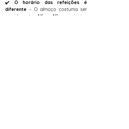
✔️ 
O horário das refeições é 
diferente
 – O almoço costuma ser 
servido entre 
14h e 16h
, e o jantar 
pode começar apenas às 
21h ou 22h
.
✔️ 
A Espanha tem quatro idiomas 
oficiais
 – Além do espanhol 
(castelhano), algumas regiões falam 
catalão, basco e galego.
✔️ 
As lojas fazem uma pausa no 
meio do dia
 – Muitas lojas e 
empresas fecham para a tradicional 
"siesta"
, especialmente em cidades 
menores.
Vale a pena fazer 
intercâmbio na 
Espanha?