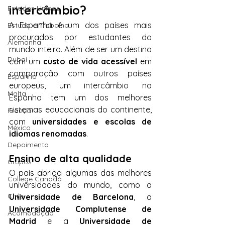
intercâmbio?
Estados Unidos
A Espanha é um dos países mais 
Estudo e Trabalho
procurados por estudantes do 
Alemanha
mundo inteiro. Além de ser um destino 
Dubai
com um 
custo de vida acessível
 em 
comparação com outros países 
Espanha
europeus, um intercâmbio na 
Malta
Espanha tem um dos melhores 
sistemas educacionais do continente, 
França
com 
universidades e escolas de 
México
idiomas renomadas
.
Depoimento
Ensino de alta qualidade
Grupos
O país abriga algumas das melhores 
College Canadá
universidades do mundo, como a 
Chile
Universidade de Barcelona
, a 
Universidade Complutense de 
Acomodação
Madrid
 e a 
Universidade de 