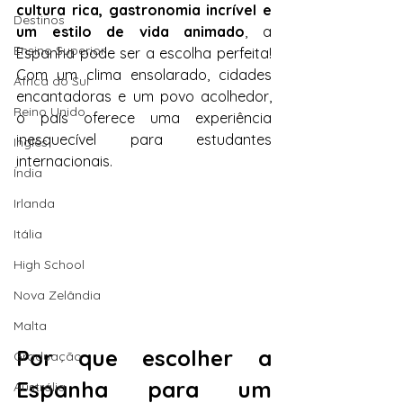
cultura rica, gastronomia incrível e 
Destinos
um estilo de vida animado
, a 
Ensino Superior
Espanha pode ser a escolha perfeita! 
Com um clima ensolarado, cidades 
África do Sul
encantadoras e um povo acolhedor, 
Reino Unido
o país oferece uma experiência 
inesquecível para estudantes 
Inglês
internacionais.
Índia
Irlanda
Itália
High School
Nova Zelândia
Malta
Por que escolher a 
Graduação
Espanha para um 
Austrália