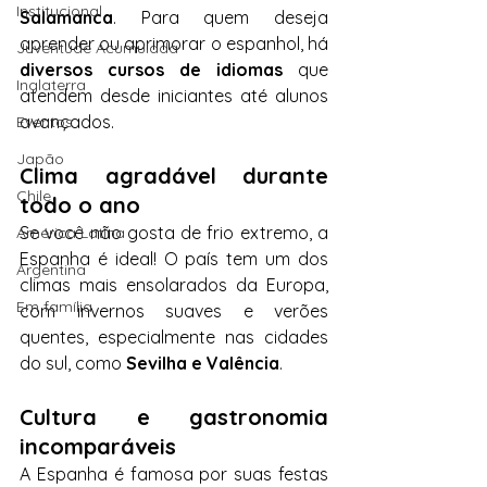
Institucional
Salamanca
. Para quem deseja 
aprender ou aprimorar o espanhol, há 
Juventude Acumulada
diversos cursos de idiomas
 que 
Inglaterra
atendem desde iniciantes até alunos 
avançados.
Eventos
Japão
Clima agradável durante 
Chile
todo o ano
Se você não gosta de frio extremo, a 
América Latina
Espanha é ideal! O país tem um dos 
Argentina
climas mais ensolarados da Europa, 
Em família
com invernos suaves e verões 
quentes, especialmente nas cidades 
do sul, como 
Sevilha e Valência
.
Cultura e gastronomia 
incomparáveis
A Espanha é famosa por suas festas 