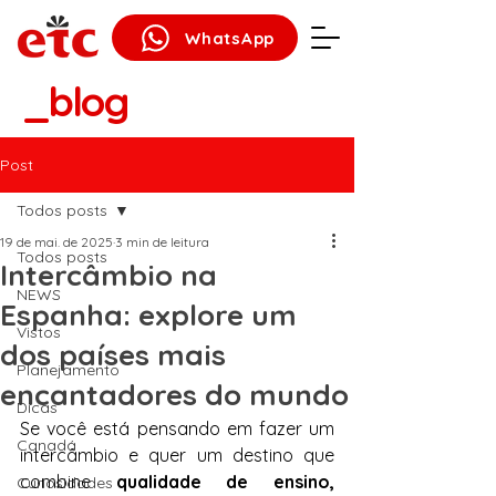
WhatsApp
_blog
Post
Todos posts
19 de mai. de 2025
3 min de leitura
Todos posts
Intercâmbio na
NEWS
Espanha: explore um
Vistos
dos países mais
Planejamento
encantadores do mundo
Dicas
Se você está pensando em fazer um 
Canadá
intercâmbio e quer um destino que 
combine 
qualidade de ensino, 
Curiosidades