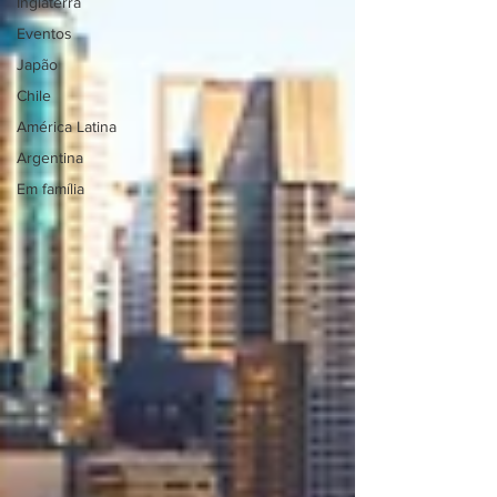
Inglaterra
Eventos
Japão
Chile
América Latina
Argentina
Em família