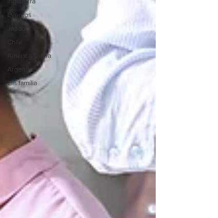
Inglaterra
Eventos
Japão
Chile
América Latina
Argentina
Em família