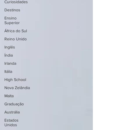
Curiosidades
Destinos
Ensino
Superior
África do Sul
Reino Unido
Inglês
Índia
Irlanda
Itália
High School
Nova Zelândia
Malta
Graduação
Austrália
Estados
Unidos