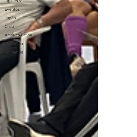
Inglaterra
Eventos
Japão
Chile
América Latina
Argentina
Em família