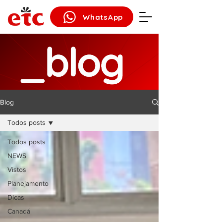
WhatsApp
Blog
Todos posts
Todos posts
NEWS
Vistos
Planejamento
Dicas
Canadá