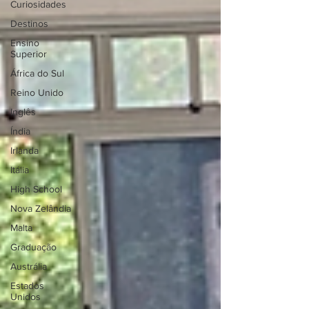
Curiosidades
Destinos
Ensino
Superior
África do Sul
Reino Unido
Inglês
Índia
Irlanda
Itália
High School
Nova Zelândia
Malta
Graduação
Austrália
Estados
Unidos