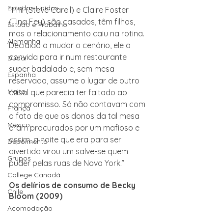
Estados Unidos
“Phil (Steve Carell) e Claire Foster 
(Tina Fey) são casados, têm filhos, 
Estudo e Trabalho
mas o relacionamento caiu na rotina. 
Alemanha
Decidido a mudar o cenário, ele a 
convida para ir num restaurante 
Dubai
super badalado e, sem mesa 
Espanha
reservada, assume o lugar de outro 
Malta
casal que parecia ter faltado ao 
compromisso. Só não contavam com 
França
o fato de que os donos da tal mesa 
México
eram procurados por um mafioso e 
assim, a noite que era para ser 
Depoimento
divertida virou um salve-se quem 
Grupos
puder pelas ruas de Nova York.”
College Canadá
Os delírios de consumo de Becky 
Chile
Bloom (2009)
Acomodação