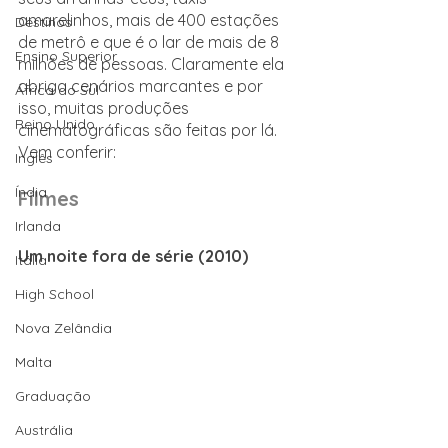
amarelinhos, mais de 400 estações 
Destinos
de metrô e que é o lar de mais de 8 
Ensino Superior
milhões de pessoas. Claramente ela 
abriga cenários marcantes e por 
África do Sul
isso, muitas produções 
Reino Unido
cinematográficas são feitas por lá. 
Vem conferir:
Inglês
Índia
Filmes
Irlanda
Um noite fora de série (2010)
Itália
High School
Nova Zelândia
Malta
Graduação
Austrália