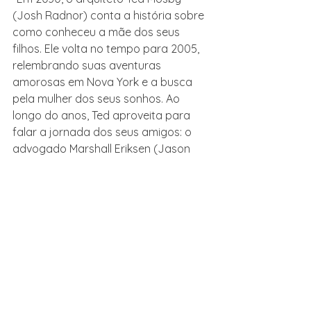
(Josh Radnor) conta a história sobre 
como conheceu a mãe dos seus 
filhos. Ele volta no tempo para 2005, 
relembrando suas aventuras 
amorosas em Nova York e a busca 
pela mulher dos seus sonhos. Ao 
longo do anos, Ted aproveita para 
falar a jornada dos seus amigos: o 
advogado Marshall Eriksen (Jason 
Segel), a professora Lily Aldrin (Alyson 
Hannigan), a jornalista Robin 
Scherbatsky (Cobie Smulders) e o 
mulherengo convicto Barney Stinson 
(Neil Patrick Harris).”
Sex and the City (1998-2004)