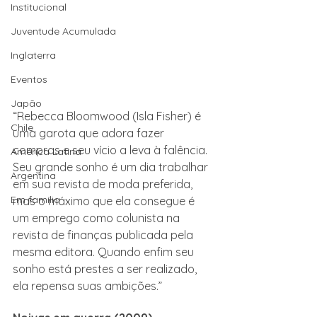
Institucional
Juventude Acumulada
Inglaterra
Eventos
Japão
“Rebecca Bloomwood (Isla Fisher) é 
Chile
uma garota que adora fazer 
compras e seu vício a leva à falência. 
América Latina
Seu grande sonho é um dia trabalhar 
Argentina
em sua revista de moda preferida, 
Em família
mas o máximo que ela consegue é 
um emprego como colunista na 
revista de finanças publicada pela 
mesma editora. Quando enfim seu 
sonho está prestes a ser realizado, 
ela repensa suas ambições.”