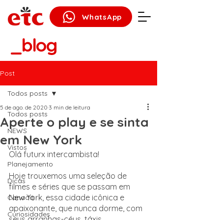
WhatsApp
_blog
Post
Todos posts
5 de ago. de 2020
3 min de leitura
Todos posts
Aperte o play e se sinta
NEWS
em New York
Vistos
Olá futurx intercambista! 
Planejamento
Hoje trouxemos uma seleção de 
Dicas
filmes e séries que se passam em 
New York, essa cidade icônica e 
Canadá
apaixonante, que nunca dorme, com 
Curiosidades
seus arranhas-céus, táxis 