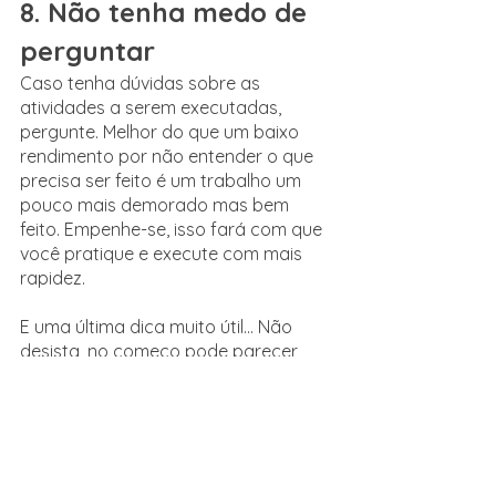
8. Não tenha medo de 
perguntar
Caso tenha dúvidas sobre as 
atividades a serem executadas, 
pergunte. Melhor do que um baixo 
rendimento por não entender o que 
precisa ser feito é um trabalho um 
pouco mais demorado mas bem 
feito. Empenhe-se, isso fará com que 
você pratique e execute com mais 
rapidez.
E uma última dica muito útil... Não 
desista, no começo pode parecer 
mais difícil que o esperado, mas não 
diminua seus esforços. Analise o que 
você têm falado, como se apresenta 
e principalmente como se porta 
diante dos empregadores. 