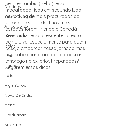
de Intercâmbio (Belta), essa 
Destinos
modalidade ficou em segundo lugar 
no ranking de mais procurados do 
Ensino Superior
setor e dois dos destinos mais 
África do Sul
cotados foram: Irlanda e Canadá. 
Pensando nessa crescente, o texto 
Reino Unido
de hoje vai especialmente para quem 
Inglês
deseja embarcar nessa jornada mas 
não sabe como fará para procurar 
Índia
emprego no exterior. Preparados? 
Irlanda
Segurem essas dicas:
Itália
High School
Nova Zelândia
Malta
Graduação
Austrália