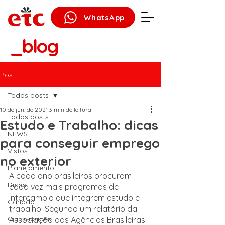
WhatsApp
_blog
Post
Todos posts
10 de jun. de 2021
3 min de leitura
Todos posts
Estudo e Trabalho: dicas
NEWS
para conseguir emprego
Vistos
no exterior
Planejamento
A cada ano brasileiros procuram 
Dicas
cada vez mais programas de 
intercambio que integrem estudo e 
Canadá
trabalho. Segundo um relatório da 
Curiosidades
Associação das Agências Brasileiras 