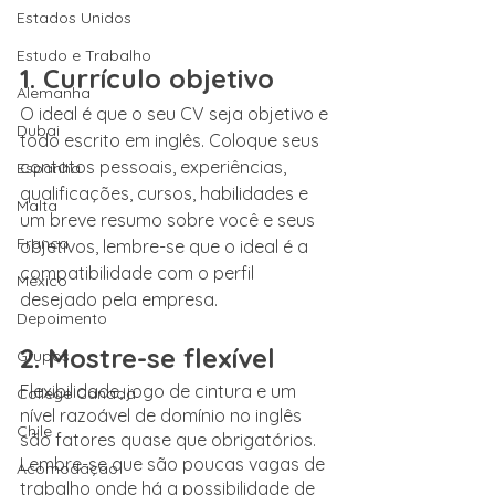
Estados Unidos
Estudo e Trabalho
1. Currículo objetivo
Alemanha
O ideal é que o seu CV seja objetivo e 
Dubai
todo escrito em inglês. Coloque seus 
contatos pessoais, experiências, 
Espanha
qualificações, cursos, habilidades e 
Malta
um breve resumo sobre você e seus 
França
objetivos, lembre-se que o ideal é a 
compatibilidade com o perfil 
México
desejado pela empresa.
Depoimento
2. Mostre-se flexível
Grupos
Flexibilidade, jogo de cintura e um 
College Canadá
nível razoável de domínio no inglês 
Chile
são fatores quase que obrigatórios. 
Lembre-se que são poucas vagas de 
Acomodação
trabalho onde há a possibilidade de 