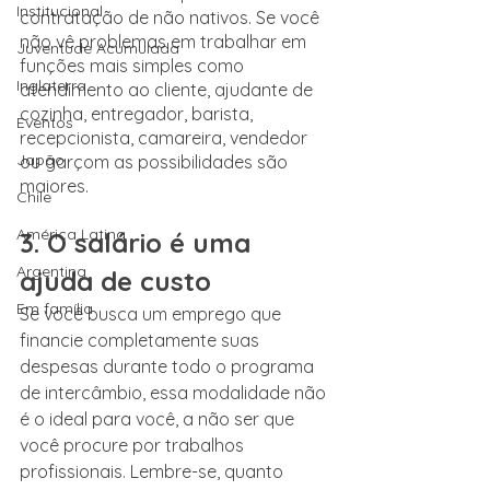
Institucional
contratação de não nativos. Se você 
não vê problemas em trabalhar em 
Juventude Acumulada
funções mais simples como 
Inglaterra
atendimento ao cliente, ajudante de 
cozinha, entregador, barista, 
Eventos
recepcionista, camareira, vendedor 
Japão
ou garçom as possibilidades são 
maiores.
Chile
América Latina
3. O salário é uma 
Argentina
ajuda de custo
Em família
Se você busca um emprego que 
financie completamente suas 
despesas durante todo o programa 
de intercâmbio, essa modalidade não 
é o ideal para você, a não ser que 
você procure por trabalhos 
profissionais. Lembre-se, quanto 