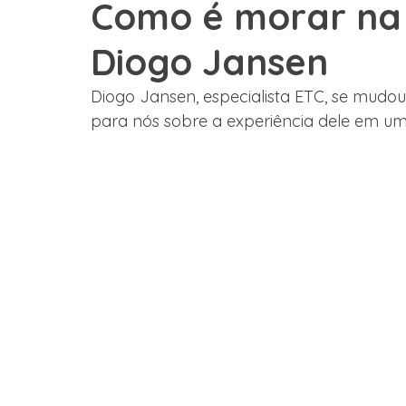
Como é morar na 
Diogo Jansen
Graduação
Austrália
Estados Unidos
Estudo 
Diogo Jansen, especialista ETC, se mudo
para nós sobre a experiência dele em um
França
México
Depoimento
Grupos
Col