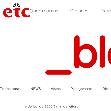
Quem somos
Destinos
Expe
_b
Todos posts
NEWS
Vistos
Planejamento
Dica
6 de fev. de 2023
3 min de leitura
África do Sul
Reino Unido
Inglês
Índia
Ir