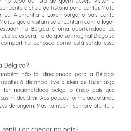
 no topo da lista de quem deseja visitar o 
endente e cheio de história para contar. Muito 
rança, Alemanha e Luxemburgo, o país conta 
 Muitos que a visitam se encantam com o lugar. 
 estudar na Bélgica é uma oportunidade de 
que se espera - e do que se imagina! Diogo se 
compartilha conosco como está sendo essa 
a Bélgica?
mbém não foi direcionada para a Bélgica. 
alho à distância, tive a ideia de fazer algo 
r ter nacionalidade belga, o único país que 
assim, decidi vir. Aos poucos fui me adaptando 
es de origem. Mas, também, sempre atento a 
ue sentiu ao chegar no país?