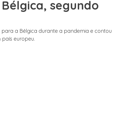
Bélgica, segundo
e Trabalho
Alemanha
Dubai
Espanha
Malta
u para a Bélgica durante a pandemia e contou 
 país europeu.
lege Canadá