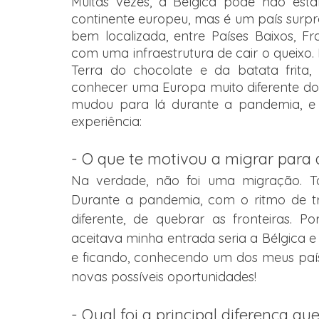
Muitas vezes, a Bélgica pode não estar
continente europeu, mas é um país surpre
bem localizada, entre Países Baixos, F
com uma infraestrutura de cair o queixo.
Terra do chocolate e da batata frita,
conhecer uma Europa muito diferente do 
mudou para lá durante a pandemia, e 
experiência:
- O que te motivou a migrar para 
Na verdade, não foi uma migração. Ta
Durante a pandemia, com o ritmo de trab
diferente, de quebrar as fronteiras. Po
aceitava minha entrada seria a Bélgica e 
e ficando, conhecendo um dos meus país
novas possíveis oportunidades!  
- Qual foi a principal diferença q