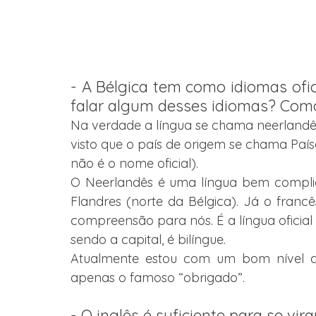
- A Bélgica tem como idiomas ofic
falar algum desses idiomas? Como
Na verdade a língua se chama neerlandês,
visto que o país de origem se chama País
não é o nome oficial). 
O Neerlandês é uma língua bem complicad
Flandres (norte da Bélgica). Já o francê
compreensão para nós. É a língua oficial d
sendo a capital, é bilíngue. 
Atualmente estou com um bom nível de
apenas o famoso “obrigado”.
- O inglês é suficiente para se vira