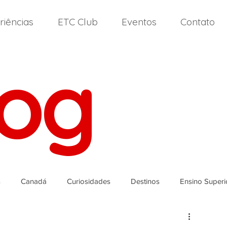
riências
ETC Club
Eventos
Contato
log
s
Canadá
Curiosidades
Destinos
Ensino Superi
landa
Itália
High School
Nova Zelândia
Malta