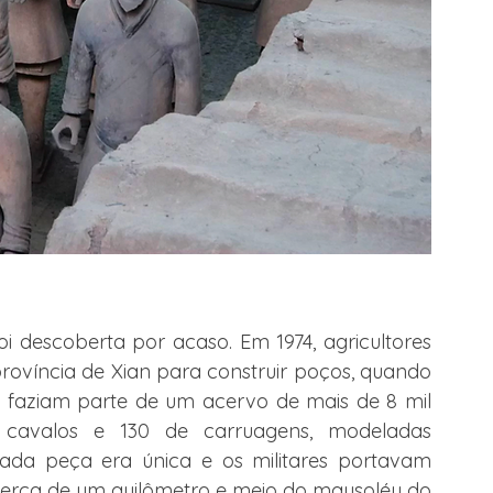
foi descoberta por acaso. Em 1974, agricultores 
víncia de Xian para construir poços, quando 
 faziam parte de um acervo de mais de 8 mil 
0 cavalos e 130 de carruagens, modeladas 
da peça era única e os militares portavam 
 cerca de um quilômetro e meio do mausoléu do 