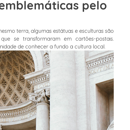
 emblemáticas pelo
e Trabalho
Alemanha
Dubai
Espanha
Malta
esmo terra, algumas estátuas e esculturas são 
 que se transformaram em cartões-postais. 
lege Canadá
dade de conhecer a fundo a cultura local.