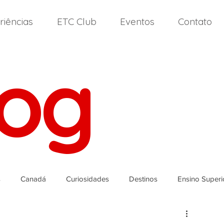
riências
ETC Club
Eventos
Contato
log
s
Canadá
Curiosidades
Destinos
Ensino Superi
landa
Itália
High School
Nova Zelândia
Malta