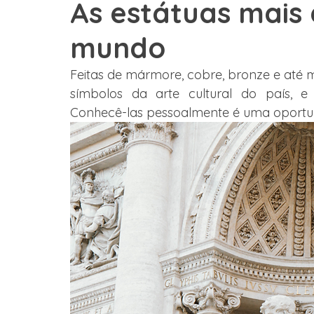
As estátuas mais
mundo
Graduação
Austrália
Estados Unidos
Estudo 
Feitas de mármore, cobre, bronze e até m
símbolos da arte cultural do país, e
França
México
Depoimento
Grupos
Col
Conhecê-las pessoalmente é uma oportuni