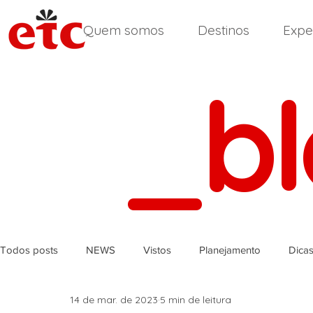
Quem somos
Destinos
Expe
_b
Todos posts
NEWS
Vistos
Planejamento
Dica
14 de mar. de 2023
5 min de leitura
África do Sul
Reino Unido
Inglês
Índia
Ir