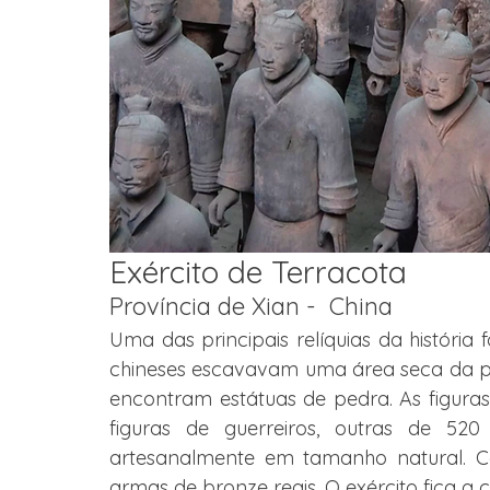
Exército de Terracota
Província de Xian -  China
Uma das principais relíquias da história 
chineses escavavam uma área seca da pro
encontram estátuas de pedra. As figuras
figuras de guerreiros, outras de 52
artesanalmente em tamanho natural. Ca
armas de bronze reais. O exército fica a