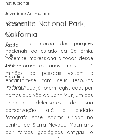
Institucional
Juventude Acumulada
Yosemite National Park, 
Inglaterra
Califórnia
Eventos
A joia da coroa dos parques 
Japão
nacionais do estado da Califórnia, 
Chile
Yosemite impressiona a todos desde 
1855. Todos os anos, mais de 4 
América Latina
milhões de pessoas visitam e 
Argentina
encantam-se com seus tesouros 
Em família
naturais, que já foram registrados por 
nomes que vão de John Muir, um dos 
primeiros defensores de sua 
conservação, até o lendário 
fotógrafo Ansel Adams. Criado no 
centro de Sierra Nevada Mountains 
por forças geológicas antigas, o 