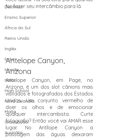
for fazer seu intercâmbio para lá.
Destinos
Ensino Superior
África do Sul
Reino Unido
Inglês
Antelope Canyon, 
Índia
Arizona 
Irlanda
Antelope Canyon, em Page, no 
Itália
Arizona, é um dos slot cânions mais 
High School
visitados e fotografados dos Estados 
Unidos. Um conjunto vermelho de 
Nova Zelândia
doer os olhos e de emocionar 
Malta
qualquer intercambista. Curte 
fotografia? Então você vai AMAR esse 
Graduação
lugar. No Antílope Canyon a 
Austrália
passagem das águas deixaram 