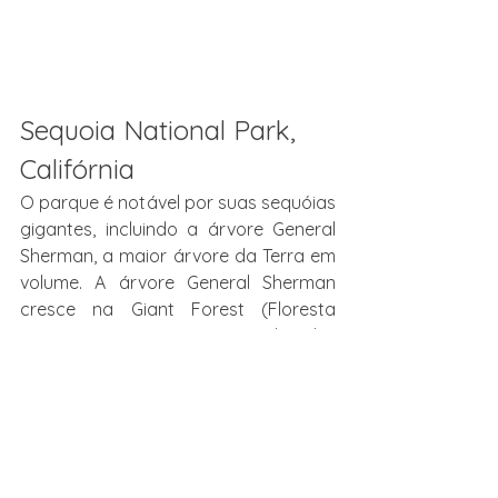
Sequoia National Park, 
Califórnia
O parque é notável por suas sequóias 
gigantes, incluindo a árvore General 
Sherman, a maior árvore da Terra em 
volume. A árvore General Sherman 
cresce na Giant Forest (Floresta 
Gigante), que contém cinco das dez 
maiores árvores do mundo. O parque 
é cortado pela rodovia General 
Highway, levando os visitantes do 
Sequoia National Park ao Kings 
Canyon National Park, lar da árvore 
General Grant, entre outras sequoias 