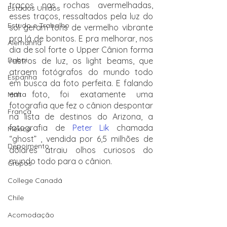
traços nas rochas avermelhadas, 
Estados Unidos
esses traços, ressaltados pela luz do 
Estudo e Trabalho
sol geram tons de vermelho vibrante 
pra lá de bonitos. E pra melhorar, nos 
Alemanha
dia de sol forte o Upper Cânion forma 
Dubai
rastros de luz, os light beams, que 
atraem fotógrafos do mundo todo 
Espanha
em busca da foto perfeita. E falando 
em foto, foi exatamente uma 
Malta
fotografia que fez o cânion despontar 
França
na lista de destinos do Arizona, a 
fotografia de 
Peter Lik
 chamada 
México
“ghost” , vendida por 6,5 milhões de 
Depoimento
dólares atraiu olhos curiosos do 
mundo todo para o cânion.
Grupos
College Canadá
Chile
Acomodação