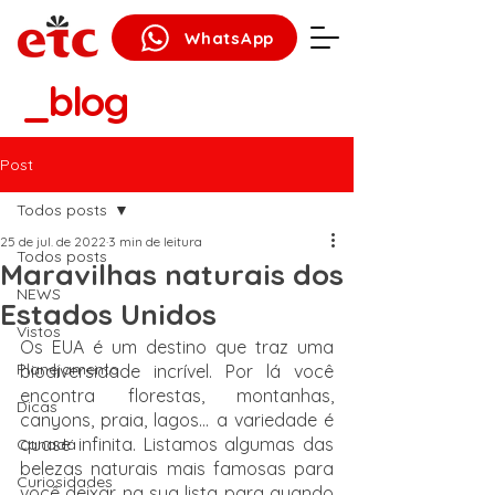
WhatsApp
_blog
Post
Todos posts
25 de jul. de 2022
3 min de leitura
Todos posts
Maravilhas naturais dos
NEWS
Estados Unidos
Vistos
Os EUA é um destino que traz uma 
Planejamento
biodiversidade incrível. Por lá você 
encontra florestas, montanhas, 
Dicas
canyons, praia, lagos… a variedade é 
quase infinita. Listamos algumas das 
Canadá
belezas naturais mais famosas para 
Curiosidades
você deixar na sua lista para quando 